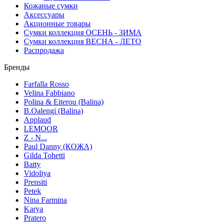
Кожаные сумки
Аксессуары
Акционные товары
Сумки коллекция ОСЕНЬ - ЗИМА
Сумки коллекция ВЕСНА - ЛЕТО
Распродажа
Бренды
Farfalla Rosso
Velina Fabbiano
Polina & Eiterou (Balina)
B.Oalengi (Balina)
Applaud
LEMOOR
Z - N...
Paul Danny (КОЖА)
Gilda Tohetti
Batty
Vidoliya
Prensiti
Petek
Nina Farmina
Karya
Pratero