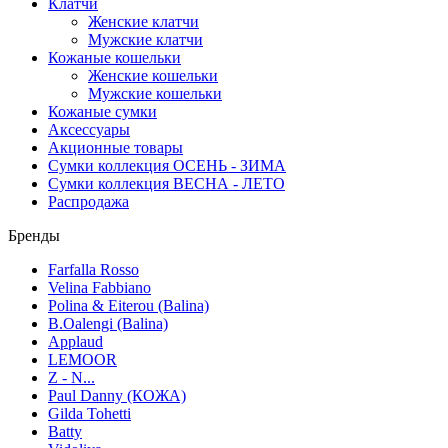
Клатчи
Женские клатчи
Мужские клатчи
Кожаные кошельки
Женские кошельки
Мужские кошельки
Кожаные сумки
Аксессуары
Акционные товары
Сумки коллекция ОСЕНЬ - ЗИМА
Сумки коллекция ВЕСНА - ЛЕТО
Распродажа
Бренды
Farfalla Rosso
Velina Fabbiano
Polina & Eiterou (Balina)
B.Oalengi (Balina)
Applaud
LEMOOR
Z - N...
Paul Danny (КОЖА)
Gilda Tohetti
Batty