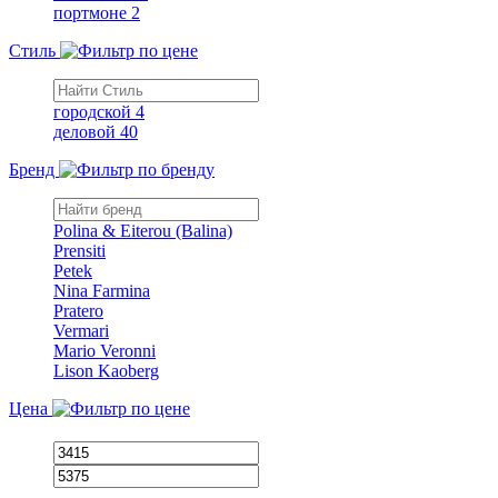
портмоне
2
Стиль
городской
4
деловой
40
Бренд
Polina & Eiterou (Balina)
Prensiti
Petek
Nina Farmina
Pratero
Vermari
Mario Veronni
Lison Kaoberg
Цена