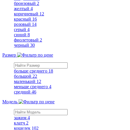
бронзовый
2
желтый
4
коричневый
12
красный
16
розовый
14
серый
4
синий
8
фиолетовый
2
черный
30
Размер
больше среднего
18
большой
22
маленький
12
меньше среднего
4
средний
46
Модель
зажим
4
клатч
2
кошелек
102