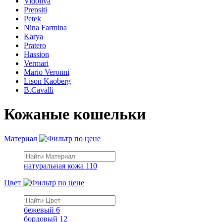
Vidoliya
Prensiti
Petek
Nina Farmina
Karya
Pratero
Hassion
Vermari
Mario Veronni
Lison Kaoberg
B.Cavalli
Кожаные кошельки
Материал
натуральная кожа
110
Цвет
бежевый
6
бордовый
12