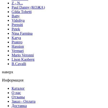
Z - N...
Paul Danny (КОЖА)
Gilda Tohetti
Batty
Vidoliya
Prensiti
Petek
Nina Farmina
Karya
Pratero
Hassion
Vermari
Mario Veronni
Lison Kaoberg
B.Cavalli
наверх
Информация
Каталог
О нас
Отзывы
Заказ - Оплата
Доставка