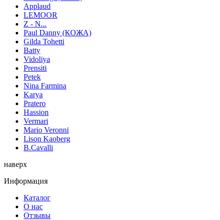
Applaud
LEMOOR
Z - N...
Paul Danny (КОЖА)
Gilda Tohetti
Batty
Vidoliya
Prensiti
Petek
Nina Farmina
Karya
Pratero
Hassion
Vermari
Mario Veronni
Lison Kaoberg
B.Cavalli
наверх
Информация
Каталог
О нас
Отзывы