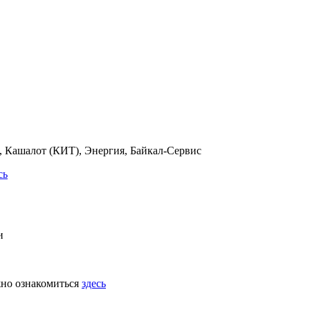
 Кашалот (КИТ), Энергия, Байкал-Сервис
сь
и
жно ознакомиться
здесь