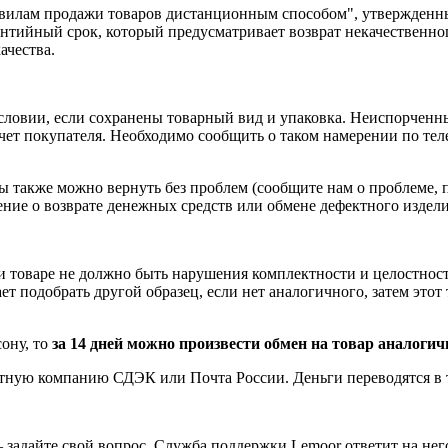
равилам продажи товаров дистанционным способом", утвержденн
рантийный срок, который предусматривает возврат некачественно
ачества.
условии, если сохранены товарный вид и упаковка. Неиспорчен
 счет покупателя. Необходимо сообщить о таком намерении по те
 также можно вернуть без проблем (сообщите нам о проблеме, 
ение о возврате
денежных средств
или обмене дефектного изделия
 и товаре не должно быть нарушения комплектности и целостност
 подобрать другой образец, если нет аналогичного, затем этот т
ону, то
за 14 дней можно произвести обмен на товар аналоги
тную компанию СДЭК или Почта России. Деньги переводятся в те
 задайте свой вопрос. Служба поддержки Lemoor ответит на нег