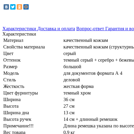
Характеристики
Доставка и оплата
Вопрос-ответ
Гарантия и во
Характеристики
Материал
качественный кожзам
Свойства материала
качественный кожзам (структурный
Цвет
серый
Оттенок
темный серый + серебро + бежев
Размер
большой
Модель
для документов формата А 4
Стиль
деловой
Жесткость
жесткая форма
Цвет фурнитуры
темный хром
Ширина
36 см
Высота
27 см
Ширина дна
13 см
Высота ручек
14 см + длинный ремешок
Примечание!!!
Длина ремешка указана по высоте
Вес товара
0,9 кг