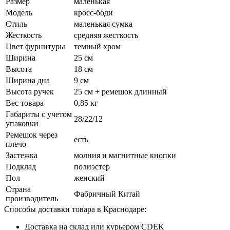
Размер
маленькая
Модель
кросс-боди
Стиль
маленькая сумка
Жесткость
средняя жесткость
Цвет фурнитуры
темный хром
Ширина
25 см
Высота
18 см
Ширина дна
9 см
Высота ручек
25 см + ремешок длинный
Вес товара
0,85 кг
Габариты с учетом
28/22/12
упаковки
Ремешок через
есть
плечо
Застежка
молния и магнитные кнопки
Подклад
полиэстер
Пол
женский
Страна
Фабричный Китай
производитель
Способы доставки товара в Краснодаре:
Доставка на склад или курьером CDEK