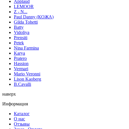
Applaud
LEMOOR
Z - N...
Paul Danny (КОЖА)
Gilda Tohetti
Batty
Vidoliya
Prensiti
Petek
Nina Farmina
Karya
Pratero
Hassion
Vermari
Mario Veronni
Lison Kaoberg
B.Cavalli
наверх
Информация
Каталог
О нас
Отзывы