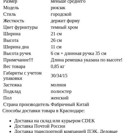
Размер
меньше среднего
Модель
рюкзак
Стиль
городской
Жесткость
держит форму
Цвет фурнитуры
темный хром
Ширина
21 см
Высота
26 см
Ширина дна
11 см
Высота ручек
6 см + длинная ручка 35 см
Примечание!!!
Длина ремешка указана по высоте!
Вес товара
0,85 кг
Габариты с учетом
30/34/15
упаковки
Застежка
молния
Подклад
полиэстер
Пол
женский
Страна производитель
Фабричный Китай
Способы доставки товара в Краснодаре:
Доставка на склад или курьером CDEK
Доставка Почтой России
Доставка транспортной компанией ПЭК, Деловые