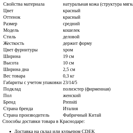
Свойства материала
натуральная кожа (структура мягк
Цвет
красный
Оттенок
красный
Размер
средний
Модель
кошелек
Стиль
деловой
Жесткость
держит форму
Цвет фурнитуры
хром
Ширина
19 см
Высота
10 см
Ширина дна
2,5 см
Вес товара
0,3 кг
Габариты с учетом упаковки
23/14/5
Подклад
полиэстер (фирменная)
Пол
женский
Бренд
Prensiti
Страна бренда
Италия
Страна производитель
Фабричный Китай
Способы доставки товара в Краснодаре:
Доставка на склад или курьером CDEK