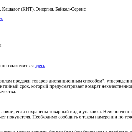
 Кашалот (КИТ), Энергия, Байкал-Сервис
сь
и
жно ознакомиться
здесь
равилам продажи товаров дистанционным способом", утвержденн
рантийный срок, который предусматривает возврат некачественно
ачества.
условии, если сохранены товарный вид и упаковка. Неиспорчен
 счет покупателя. Необходимо сообщить о таком намерении по те