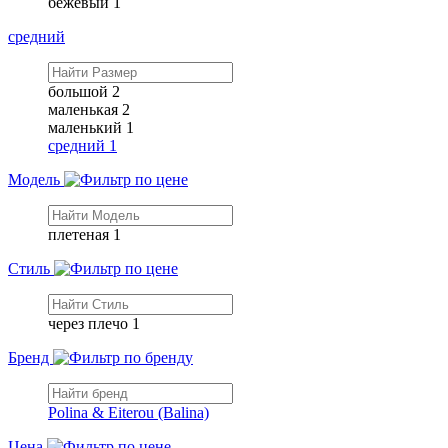
бежевый
1
средний
большой
2
маленькая
2
маленький
1
средний
1
Модель
плетеная
1
Стиль
через плечо
1
Бренд
Polina & Eiterou (Balina)
Цена