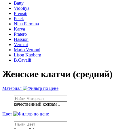
Batty
Vidoliya
Prensiti
Petek
Nina Farmina
Karya
Pratero
Hassion
Vermari
Mario Veronni
Lison Kaoberg
B.Cavalli
Женские клатчи (средний)
Материал
качественный кожзам
1
Цвет