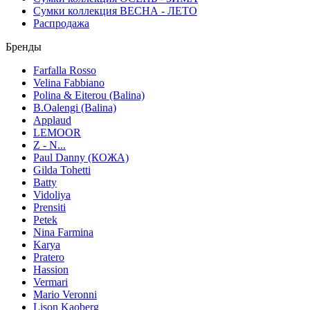
Сумки коллекция ВЕСНА - ЛЕТО
Распродажа
Бренды
Farfalla Rosso
Velina Fabbiano
Polina & Eiterou (Balina)
B.Oalengi (Balina)
Applaud
LEMOOR
Z - N...
Paul Danny (КОЖА)
Gilda Tohetti
Batty
Vidoliya
Prensiti
Petek
Nina Farmina
Karya
Pratero
Hassion
Vermari
Mario Veronni
Lison Kaoberg