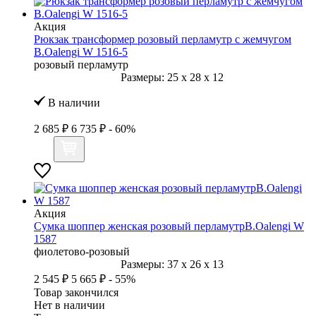
Акция
Рюкзак трансформер розовый перламутр с жемчугом
B.Oalengi W 1516-5
розовый перламутр
Размеры:
25
x
28
x
12
В наличии
2 685 ₽
6 735 ₽
- 60%
Акция
Сумка шоппер женская розовый перламутрB.Oalengi W
1587
фиолетово-розовый
Размеры:
37
x
26
x
13
2 545 ₽
5 665 ₽
- 55%
Товар закончился
Нет в наличии