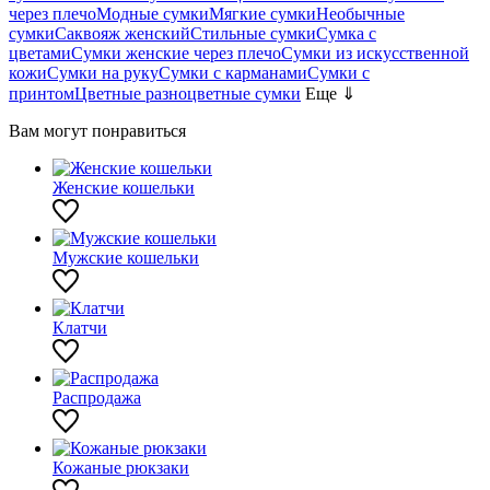
через плечо
Модные сумки
Мягкие сумки
Необычные
сумки
Саквояж женский
Стильные сумки
Сумка с
цветами
Сумки женские через плечо
Сумки из искусственной
кожи
Сумки на руку
Сумки с карманами
Сумки с
принтом
Цветные разноцветные сумки
Еще ⇓
Вам могут понравиться
Женские кошельки
Мужские кошельки
Клатчи
Распродажа
Кожаные рюкзаки