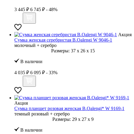
3 445 ₽
6 745 ₽
- 48%
Акция
Сумка женская серебристая B.Oalengi W 9046-1
молочный + серебро
Размеры:
37
x
26
x
15
В наличии
4 035 ₽
6 095 ₽
- 33%
Акция
Сумка планшет розовая женская B.Oalengi* W 9169-1
темный розовый + серебро
Размеры:
29
x
27
x
9
В наличии