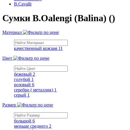
B.Cavalli
Сумки B.Oalengi (Balina) ()
Материал
качественный кожзам
11
Цвет
бежевый
2
голубой
1
розовый
6
серебро ( металлик)
1
серый
1
Размер
большой
6
меньше среднего
2