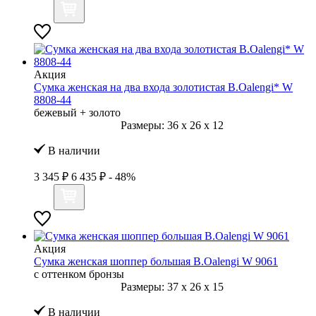
Акция
Сумка женская на два входа золотистая B.Oalengi* W
8808-44
бежевый + золото
Размеры:
36
x
26
x
12
В наличии
3 345 ₽
6 435 ₽
- 48%
Акция
Сумка женская шоппер большая B.Oalengi W 9061
с оттенком бронзы
Размеры:
37
x
26
x
15
В наличии