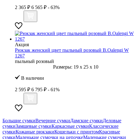
2 365 ₽
6 565 ₽
- 63%
Акция
Рюкзак женский цвет пыльный розовый B.Oalengi W
1267
пыльный розовый
Размеры:
19
x
25
x
10
В наличии
2 595 ₽
6 795 ₽
- 61%
Большие сумки
Вечерние сумки
Дамские сумки
Деловые
сумки
Замшевые сумки
Каркасные сумки
Классические
сумки
Кожаные рюкзаки
Кошельки с принтом
Красивые
сумки
Маленькие сумочки на цепочке
Маленькие сумочки