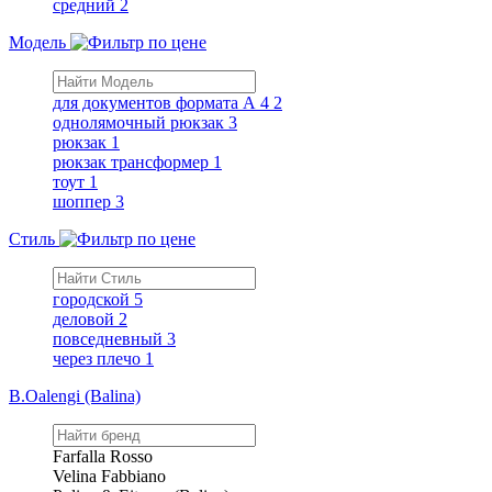
средний
2
Модель
для документов формата А 4
2
однолямочный рюкзак
3
рюкзак
1
рюкзак трансформер
1
тоут
1
шоппер
3
Стиль
городской
5
деловой
2
повседневный
3
через плечо
1
B.Oalengi (Balina)
Farfalla Rosso
Velina Fabbiano