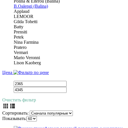
Polina & Eiterou (Balina)
B.Oalengi (Balina)
Applaud
LEMOOR
Gilda Tohetti
Batty
Prensiti
Petek
Nina Farmina
Pratero
Vermari
Mario Veronni
Lison Kaoberg
Цена
Очистить фильтр
Сортировать:
Показывать: