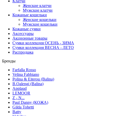
Клатчи
Женские клатчи
Мужские клатчи
Кожаные кошельки
Женские кошельки
Мужские кошельки
Кожаные сумки
Аксессуары
Акционные товары
Сумки коллекция ОСЕНЬ - ЗИМА
Сумки коллекция ВЕСНА - ЛЕТО
Распродажа
Бренды
Farfalla Rosso
Velina Fabbiano
Polina & Eiterou (Balina)
B.Oalengi (Balina)
Applaud
LEMOOR
Z - N...
Paul Danny (КОЖА)
Gilda Tohetti
Batty