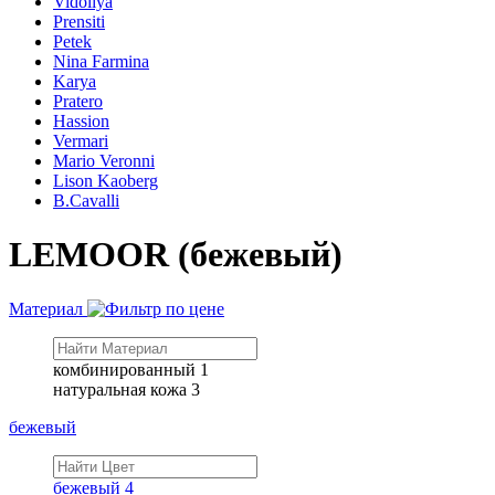
Vidoliya
Prensiti
Petek
Nina Farmina
Karya
Pratero
Hassion
Vermari
Mario Veronni
Lison Kaoberg
B.Cavalli
LEMOOR (бежевый)
Материал
комбинированный
1
натуральная кожа
3
бежевый
бежевый
4